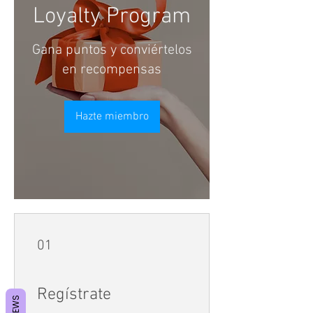
Loyalty Program
Gana puntos y conviértelos
en recompensas
Hazte miembro
01
Regístrate
REVIEWS